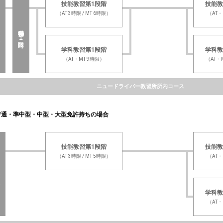
技能教習第1段階
技能教
（AT 3時限 / MT 6時限）
（AT・
み
先行学科 １時限
学科教習第1段階
学科教
（AT・MT 9時限）
（AT・
ニュードライバー教習所所内コース
通・準中型・中型・大型免許持ちの場合
技能教習第1段階
技能教
（AT 3時限 / MT 5時限）
（AT・
み
学科教
（AT・