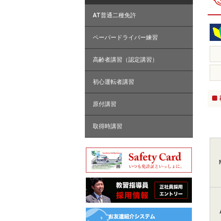
AT普通二種免許
ペーパードライバー練習
高齢者講習（認定講習）
初心運転者講習
原付講習
取得時講習