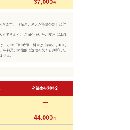
37,000
円
円
できます。 （紹介システム等他の割引と併
入所できます。 ご紹介頂いたお友達には紹
、2,160円/1時限。料金は消費税（10％）
。年齢又は体格的に適性を欠くと判断した
ません。
金
卒業生特別料金
ー
円
44,000
円
円