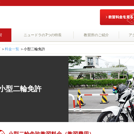
所
習
ニュードラの7つの特長
教習所のご紹介
ア
プ
＞
料金一覧
＞
小型二輪免許
小型二輪免許
小型二輪免許教習料金（教習費用）