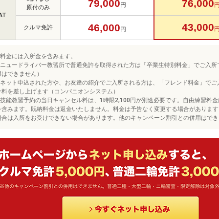
79,000
76,000
円
原付のみ
AT
43,000
46,000
クルマ免許
円
※料金には入所金を含みます。
※ニュードライバー教習所で普通免許を取得された方は「卒業生特別料金」でご入所
用はできません）
※ネット申込された方や、お友達の紹介でご入所される方は、「フレンド料金」でご
介料を差し上げます（コンパニオンシステム）
※技能教習予約の当日キャンセル料は、1時限2,100円が別途必要です。自由練習料金は
を含みます。既納料金は返金いたしません。料金は予告なく変更する場合があります
場合は入所をお受けできない場合があります。他のキャンペーン割引との併用はでき