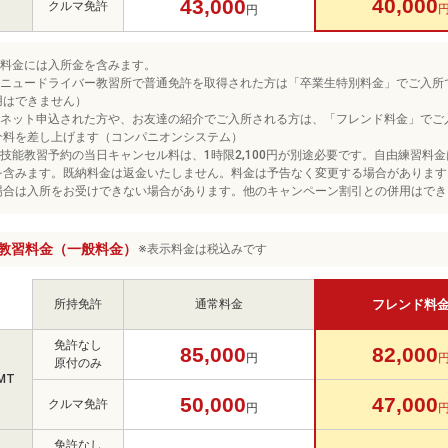
40,000
43,000
クルマ免許
円
※料金には入所金を含みます。
※ニュードライバー教習所で普通免許を取得された方は「卒業生特別料金」でご入所
用はできません）
※ネット申込された方や、お友達の紹介でご入所される方は、「フレンド料金」でご
介料を差し上げます（コンパニオンシステム）
※技能教習予約の当日キャンセル料は、1時限2,100円が別途必要です。自由練習料金は
を含みます。既納料金は返金いたしません。料金は予告なく変更する場合があります
場合は入所をお受けできない場合があります。他のキャンペーン割引との併用はでき
教習料金（一般料金）
※表示料金は税込みです
所持免許
通常料金
フレンド料
免許なし
85,000
82,000
円
原付のみ
MT
50,000
47,000
クルマ免許
円
免許なし