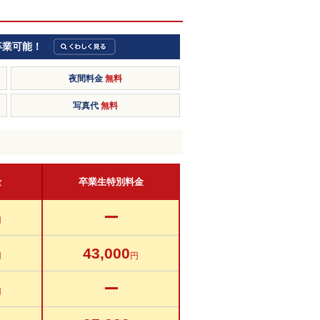
卒業可能！
夜間料金
無料
写真代
無料
金
卒業生特別料金
ー
円
43,000
円
円
ー
円