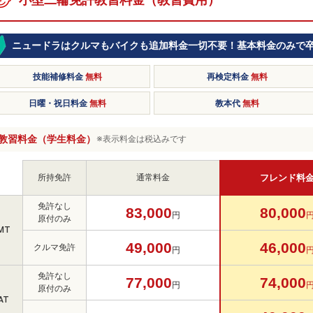
ニュードラはクルマもバイクも追加料金一切不要！基本料金のみで
技能補修料金
無料
再検定料金
無料
日曜・祝日料金
無料
教本代
無料
教習料金（学生料金）
※表示料金は税込みです
所持免許
通常料金
フレンド料
免許なし
83,000
80,000
円
原付のみ
MT
49,000
46,000
クルマ免許
円
免許なし
77,000
74,000
円
原付のみ
AT