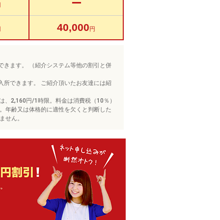
ー
円
40,000
円
円
できます。 （紹介システム等他の割引と併
入所できます。 ご紹介頂いたお友達には紹
、2,160円/1時限。料金は消費税（10％）
。年齢又は体格的に適性を欠くと判断した
ません。