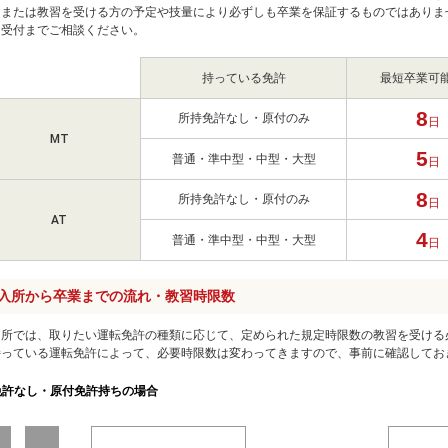
、または教習を受ける方の予定や技量により必ずしも卒業を保証するものではありま
、受付までご相談ください。
持っている免許
最短卒業可
8
所持免許なし・原付のみ
日
MT
5
普通・準中型・中型・大型
日
8
所持免許なし・原付のみ
日
AT
4
普通・準中型・中型・大型
日
入所から卒業までの流れ・教習時限数
習所では、取りたい運転免許の種類に応じて、定められた規定時限数の教習を受ける
持っている運転免許によって、必要時限数は変わってきますので、事前に確認してお
許なし・原付免許持ちの場合