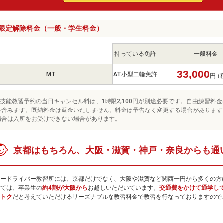
限定解除料金（一般・学生料金）
持っている免許
一般料金
33,000
MT
AT小型二輪免許
円
（
※技能教習予約の当日キャンセル料は、1時限2,100円が別途必要です。自由練習料金は
を含みます。既納料金は返金いたしません。料金は予告なく変更する場合があります
場合は入所をお受けできない場合があります。
京都はもちろん、大阪・滋賀・神戸・奈良からも通
ュードライバー教習所には、京都だけでなく、大阪や滋賀など関西一円から多くの方
いては、卒業生の
約4割が大阪から
お越しいただいています。
交通費をかけて通学し
オトク
だと考えていただけるリーズナブルな教習料金で教習を行なっておりますので