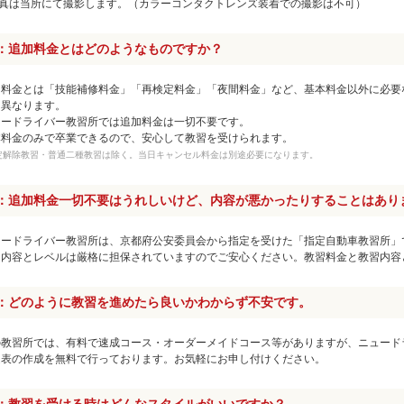
写真は当所にて撮影します。（カラーコンタクトレンズ装着での撮影は不可）
：追加料金とはどのようなものですか？
加料金とは「技能補修料金」「再検定料金」「夜間料金」など、基本料金以外に必要
は異なります。
ュードライバー教習所では追加料金は一切不要です。
本料金のみで卒業できるので、安心して教習を受けられます。
定解除教習・普通二種教習は除く。当日キャンセル料金は別途必要になります。
：追加料金一切不要はうれしいけど、内容が悪かったりすることはあり
ュードライバー教習所は、京都府公安委員会から指定を受けた「指定自動車教習所」
習内容とレベルは厳格に担保されていますのでご安心ください。教習料金と教習内容
：どのように教習を進めたら良いかわからず不安です。
の教習所では、有料で速成コース・オーダーメイドコース等がありますが、ニュード
定表の作成を無料で行っております。お気軽にお申し付けください。