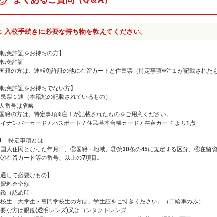
：入校手続きに必要な持ち物を教えてください。
運転免許証をお持ちの方】
運転免許証
外国籍の方は、運転免許証の他に在留カードと住民票（特定事項※注１が記載された
運転免許証をお持ちでない方】
住民票１通（本籍地の記載されているもの）
個人番号は省略
外国籍の方は、特定事項※注１が記載されたものをご用意ください。
イナンバーカード / パスポート / 住民基本台帳カード / 在留カード より1点
1 特定事項とは
外国人住民となった年月日、②国籍・地域、③第30条の45に規定する区分、④在留
、⑦在留カード等の番号、以上の7項目。
共通して必要なもの】
教習料金全額
印鑑（認め印）
高校生・大学生・専門学校生の方は、学生証をご持参ください。（二輪車のみ）
要な方は眼鏡(透明レンズ)又はコンタクトレンズ