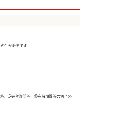
もの）が必要です。
資格、⑤在留期間等、⑥在留期間等の満了の