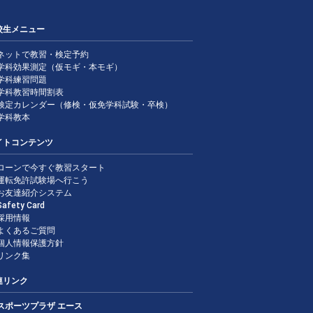
校生メニュー
ネットで教習・検定予約
学科効果測定（仮モギ・本モギ）
学科練習問題
学科教習時間割表
検定カレンダー（修検・仮免学科試験・卒検）
学科教本
イトコンテンツ
ローンで今すぐ教習スタート
運転免許試験場へ行こう
お友達紹介システム
Safety Card
採用情報
よくあるご質問
個人情報保護方針
リンク集
連リンク
スポーツプラザ エース