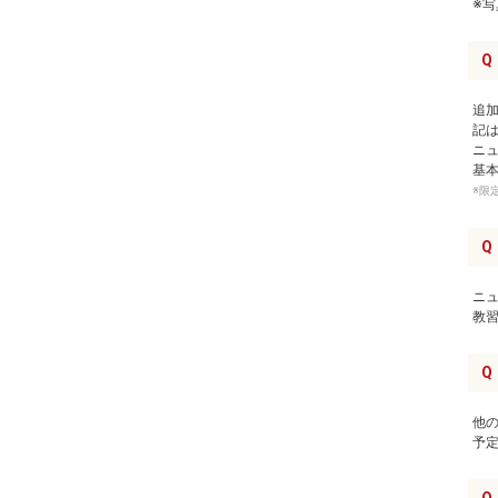
※
Q
追
記
ニ
基
※限
Q
ニ
教
Q
他
予