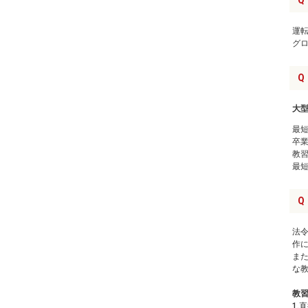
Q
運
グ
Q
大型
最
卒
教
最
Q
法
作
ま
な
教
1.