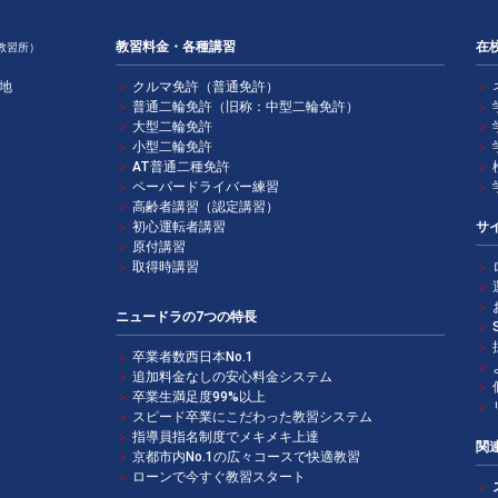
教習料金・各種講習
在
教習所）
番地
＞
クルマ免許（普通免許）
＞
＞
普通二輪免許（旧称：中型二輪免許）
＞
＞
大型二輪免許
＞
＞
小型二輪免許
＞
＞
AT普通二種免許
＞
＞
ペーパードライバー練習
＞
＞
高齢者講習（認定講習）
＞
初心運転者講習
サ
＞
原付講習
＞
取得時講習
＞
＞
＞
ニュードラの7つの特長
＞
＞
＞
卒業者数西日本No.1
＞
＞
追加料金なしの安心料金システム
＞
＞
卒業生満足度99%以上
＞
＞
スピード卒業にこだわった教習システム
＞
指導員指名制度でメキメキ上達
関
＞
京都市内No.1の広々コースで快適教習
＞
ローンで今すぐ教習スタート
＞