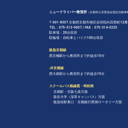
ニュードライバー教習所
（京都府公安委員会指定自動車
〒601-8307 京都府京都市南区吉祥院向田西町12
TEL：075-313-9007 / FAX：075-314-0235
駐車場：20台収容
駐輪場：自転車とバイク100台収容
阪急京都線
西京極駅から教習所まで約徒歩15分
JR京都線
西大路駅から教習所まで約徒歩15分
スクールバス路線図・時刻表
＞
京都駅・京阪七条方面
＞
龍谷大学（深草キャンパス）方面
＞
阪急桂駅東口・京都銀行西側ロータリー方面