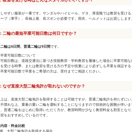
：教習を受ける時はどんなスタイルがいいですか？
転しやすい服装が一番です。サンダルやハイヒール、ゲタ、厚底靴では教習を受ける
ローブ（軍手）、長袖上着、長ズボンが必要です。雨衣、ヘルメットはお貸しします
：二輪の最短卒業可能日数は何日ですか？
二輪は6日間、普通二輪は9日間
です。
短卒業可能日数について
業可能日数は、道路交通法に基づき技能教習・学科教習を履修した場合に卒業可能な
習を受ける時季、または教習を受ける方の予定や技量により必ずしも卒業を保証する
短卒業可能日数で卒業をご希望の方は、受付までご相談ください。
：なぜ直接大型二輪免許が取れないのですか？
令上は、直接大型二輪免許を取得することは可能ですが、普通二輪免許を持たずにい
に不慣れな上、重量の重い二輪を運転することになりますので技術的な困難が伴いま
た、普通二輪をはじめに取得いただく方が、教習時間が少なく教習料金も割安となり
教習をおすすめしているのです。
習内容・料金比較
直接、大型二輪免許を取得する場合