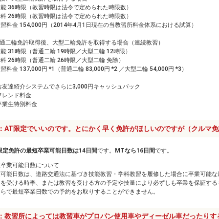
能 36時限（教習時限は法令で定められた時限数）
科 26時限（教習時限は法令で定められた時限数）
習料金 154,000円（2014年4月1日現在の当教習所料金体系における試算）
.普通二輪免許取得後、大型二輪免許を取得する場合（連続教習）
能 31時限（普通二輪 19時限／大型二輪 12時限）
科 26時限（普通二輪 26時限／大型二輪 免除）
習料金 137,000円 *1（普通二輪 83,000円 *2 ／大型二輪 54,000円 *3）
 お友達紹介システムでさらに3,000円キャッシュバック
 フレンド料金
 卒業生特別料金
：AT限定でいいのです。とにかく早く免許がほしいのですが（クルマ
限定免許の最短卒業可能日数は14日間
です。
MTなら16日間
です。
短卒業可能日数について
業可能日数は、道路交通法に基づき技能教習・学科教習を履修した場合に卒業可能な
習を受ける時季、または教習を受ける方の予定や技量により必ずしも卒業を保証する
ちらで最短卒業日数での予約をお取りすることができません。
：教習所によっては教習車がプロパン使用車やディーゼル車だったりす