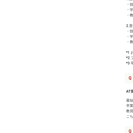
・技
・学
・教
2
・技
・学
・教
*1
*2
*3
Q
AT
最
卒
教
こ
Q