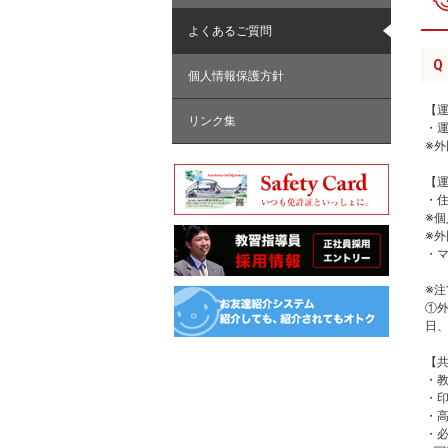
よくあるご質問
Q
個人情報保護方針
【
リンク集
・
※
【
・
※
※
・マ
※注
①
日
【
・
・
・
・必